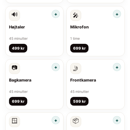
🔊
🎤
Højtaler
Mikrofon
45 minutter
1 time
499 kr
699 kr
📷
🤳
Bagkamera
Frontkamera
45 minutter
45 minutter
699 kr
599 kr
🪟
📦