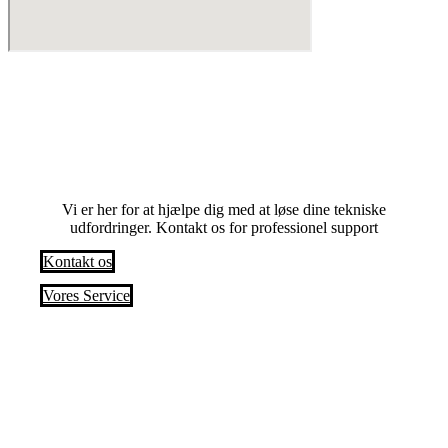
Har du problemer? Anmod om en service i
dag
Vi er her for at hjælpe dig med at løse dine tekniske
udfordringer. Kontakt os for professionel support
Kontakt os
Vores Service