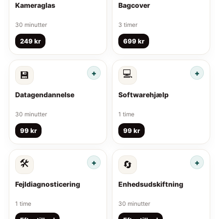
Kameraglas
Bagcover
30 minutter
3 timer
249 kr
699 kr
💻
💾
Datagendannelse
Softwarehjælp
30 minutter
1 time
99 kr
99 kr
🛠️
🔄
Fejldiagnosticering
Enhedsudskiftning
1 time
30 minutter