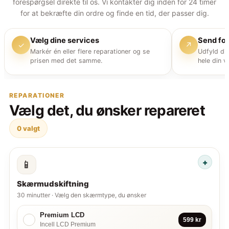
forespørgsel direkte til os. Vi kontakter dig inden for 24 timer
for at bekræfte din ordre og finde en tid, der passer dig.
Vælg dine services
Send fo
✓
↗
Markér én eller flere reparationer og se
Udfyld di
prisen med det samme.
hele din v
REPARATIONER
Vælg det, du ønsker repareret
0
valgt
📱
Skærmudskiftning
30 minutter · Vælg den skærmtype, du ønsker
Premium LCD
✓
599 kr
Incell LCD Premium