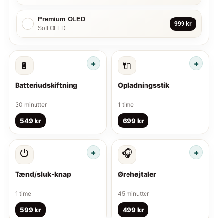
Premium OLED
✓
999 kr
Soft OLED
🔋
🔌
Batteriudskiftning
Opladningsstik
30 minutter
1 time
549 kr
699 kr
⏻
🎧
Tænd/sluk-knap
Ørehøjtaler
1 time
45 minutter
599 kr
499 kr