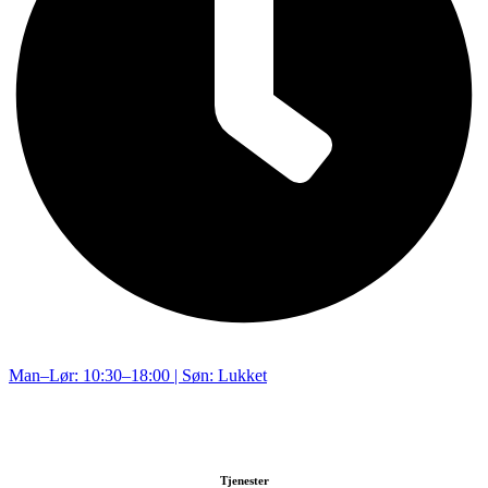
Man–Lør: 10:30–18:00 | Søn: Lukket
Tjenester