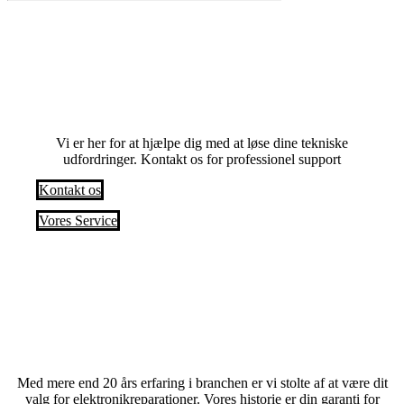
Har du problemer? Anmod om en service i
dag
Vi er her for at hjælpe dig med at løse dine tekniske
udfordringer. Kontakt os for professionel support
Kontakt os
Vores Service
Med mere end 20 års erfaring i branchen er vi stolte af at være dit
valg for elektronikreparationer. Vores historie er din garanti for