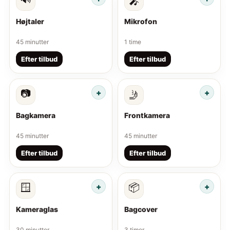
🎤
Højtaler
Mikrofon
45 minutter
1 time
Efter tilbud
Efter tilbud
📷
🤳
Bagkamera
Frontkamera
45 minutter
45 minutter
Efter tilbud
Efter tilbud
🪟
📦
Kameraglas
Bagcover
30 minutter
3 timer