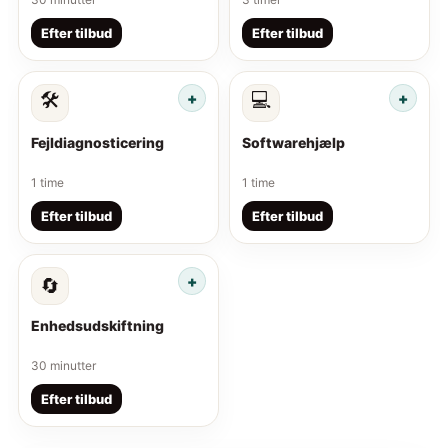
Efter tilbud
Efter tilbud
🛠️
💻
Fejldiagnosticering
Softwarehjælp
1 time
1 time
Efter tilbud
Efter tilbud
🔄
Enhedsudskiftning
30 minutter
Efter tilbud