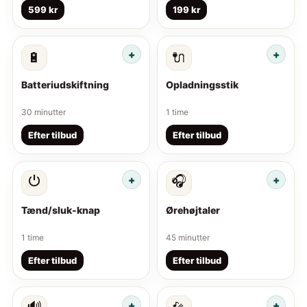
599 kr
199 kr
🔋
🔌
Batteriudskiftning
Opladningsstik
30 minutter
1 time
Efter tilbud
Efter tilbud
⏻
🎧
Tænd/sluk-knap
Ørehøjtaler
1 time
45 minutter
Efter tilbud
Efter tilbud
🔊