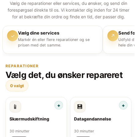
Vælg de reparationer eller services, du ønsker, og send din
forespørgsel direkte til os. Vi kontakter dig inden for 24 timer
for at bekræfte din ordre og finde en tid, der passer dig.
Vælg dine services
Send fo
✓
↗
Markér én eller flere reparationer og se
Udfyld di
prisen med det samme.
hele din v
REPARATIONER
Vælg det, du ønsker repareret
0
valgt
📱
💾
Skærmudskiftning
Datagendannelse
30 minutter
30 minutter