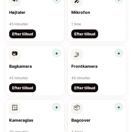
🎤
Højtaler
Mikrofon
45 minutter
1 time
Efter tilbud
Efter tilbud
📷
🤳
Bagkamera
Frontkamera
45 minutter
45 minutter
Efter tilbud
Efter tilbud
🪟
📦
Kameraglas
Bagcover
30 minutter
3 timer