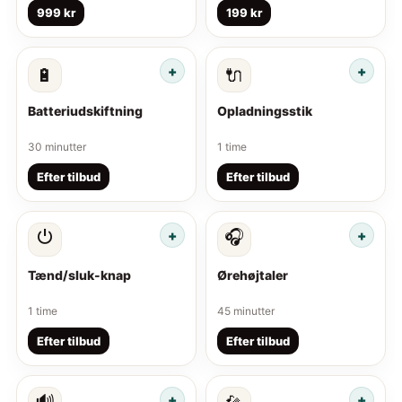
999 kr
199 kr
🔋
🔌
Batteriudskiftning
Opladningsstik
30 minutter
1 time
Efter tilbud
Efter tilbud
⏻
🎧
Tænd/sluk-knap
Ørehøjtaler
1 time
45 minutter
Efter tilbud
Efter tilbud
🔊