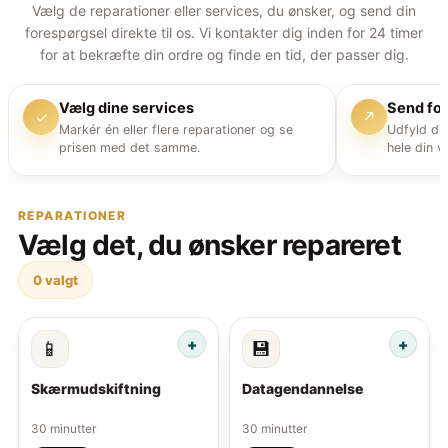
Vælg de reparationer eller services, du ønsker, og send din
forespørgsel direkte til os. Vi kontakter dig inden for 24 timer
for at bekræfte din ordre og finde en tid, der passer dig.
Vælg dine services
Send fo
✓
↗
Markér én eller flere reparationer og se
Udfyld di
prisen med det samme.
hele din v
REPARATIONER
Vælg det, du ønsker repareret
0
valgt
📱
💾
Skærmudskiftning
Datagendannelse
30 minutter
30 minutter