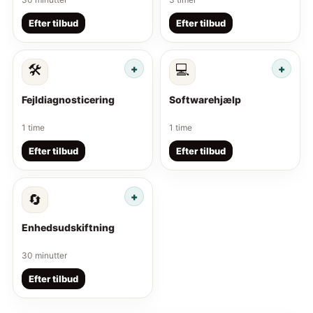
Efter tilbud
Efter tilbud
🛠️
💻
Fejldiagnosticering
Softwarehjælp
1 time
1 time
Efter tilbud
Efter tilbud
🔄
Enhedsudskiftning
30 minutter
Efter tilbud