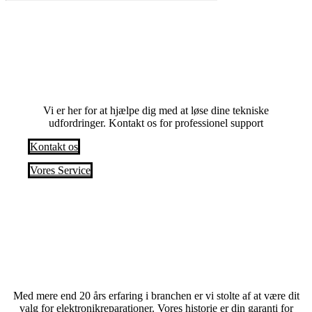
Har du problemer? Anmod om en service i
dag
Vi er her for at hjælpe dig med at løse dine tekniske
udfordringer. Kontakt os for professionel support
Kontakt os
Vores Service
Med mere end 20 års erfaring i branchen er vi stolte af at være dit
valg for elektronikreparationer. Vores historie er din garanti for