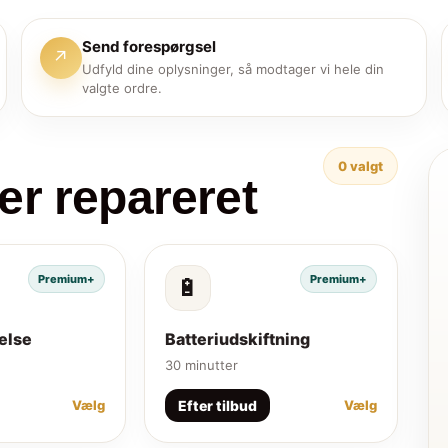
Send forespørgsel
↗
Udfyld dine oplysninger, så modtager vi hele din
valgte ordre.
0
valgt
er repareret
Premium+
Premium+
🔋
else
Batteriudskiftning
30 minutter
Efter tilbud
Vælg
Vælg