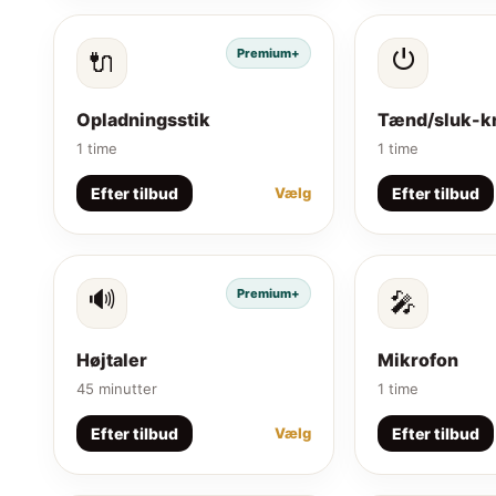
⏻
Premium+
🔌
Opladningsstik
Tænd/sluk-k
1 time
1 time
Efter tilbud
Efter tilbud
Vælg
🔊
Premium+
🎤
Højtaler
Mikrofon
45 minutter
1 time
Efter tilbud
Efter tilbud
Vælg