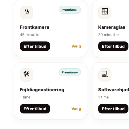
🪟
Premium+
🤳
Frontkamera
Kameraglas
45 minutter
30 minutter
Efter tilbud
Efter tilbud
Vælg
🛠️
💻
Premium+
Fejldiagnosticering
Softwarehjæ
1 time
1 time
Efter tilbud
Efter tilbud
Vælg