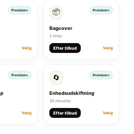
📦
Premium+
Premium+
Bagcover
3 timer
Efter tilbud
Vælg
Vælg
Premium+
Premium+
🔄
lp
Enhedsudskiftning
30 minutter
Efter tilbud
Vælg
Vælg