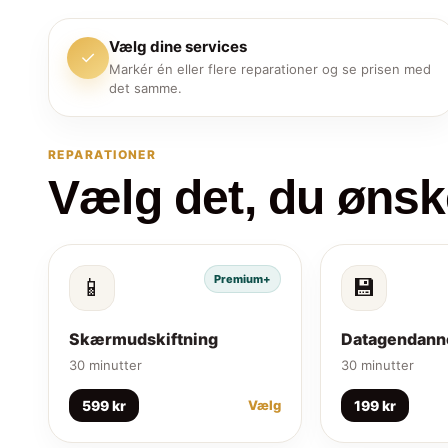
Vælg dine services
✓
Markér én eller flere reparationer og se prisen med
det samme.
REPARATIONER
Vælg det, du ønsk
Premium+
📱
💾
Skærmudskiftning
Datagendann
30 minutter
30 minutter
599 kr
199 kr
Vælg