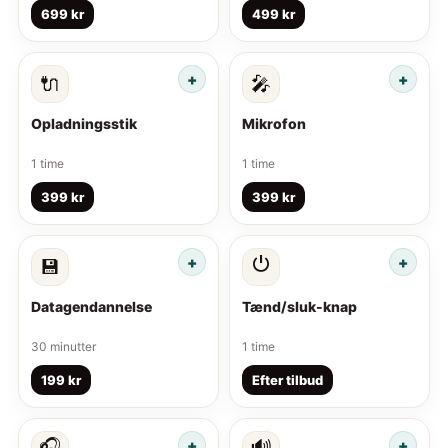
699 kr
499 kr
🔌
🎤
Opladningsstik
Mikrofon
1 time
1 time
399 kr
399 kr
⏻
💾
Datagendannelse
Tænd/sluk-knap
30 minutter
1 time
199 kr
Efter tilbud
🎧
🔊