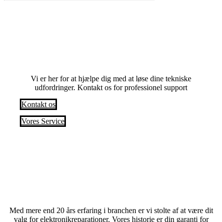
Har du problemer? Anmod om en service i
dag
Vi er her for at hjælpe dig med at løse dine tekniske
udfordringer. Kontakt os for professionel support
Kontakt os
Vores Service
Med mere end 20 års erfaring i branchen er vi stolte af at være dit
valg for elektronikreparationer. Vores historie er din garanti for