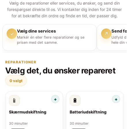
Vælg de reparationer eller services, du ønsker, og send din
forespørgsel direkte til os. Vi kontakter dig inden for 24 timer
for at bekræfte din ordre og finde en tid, der passer dig.
Vælg dine services
Send fo
✓
↗
Markér én eller flere reparationer og se
Udfyld di
prisen med det samme.
hele din v
REPARATIONER
Vælg det, du ønsker repareret
0
valgt
📱
🔋
Skærmudskiftning
Batteriudskiftning
30 minutter
30 minutter