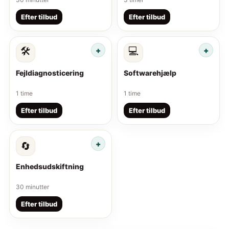
Efter tilbud
Efter tilbud
🛠️
💻
Fejldiagnosticering
Softwarehjælp
1 time
1 time
Efter tilbud
Efter tilbud
🔄
Enhedsudskiftning
30 minutter
Efter tilbud