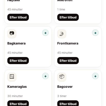
45 minutter
1 time
Efter tilbud
Efter tilbud
📷
🤳
Bagkamera
Frontkamera
45 minutter
45 minutter
Efter tilbud
Efter tilbud
🪟
📦
Kameraglas
Bagcover
30 minutter
3 timer
Efter tilbud
Efter tilbud