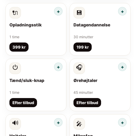
🔌
💾
Opladningsstik
Datagendannelse
1 time
30 minutter
399 kr
199 kr
⏻
🎧
Tænd/sluk-knap
Ørehøjtaler
1 time
45 minutter
Efter tilbud
Efter tilbud
🔊
🎤
Højtaler
Mikrofon