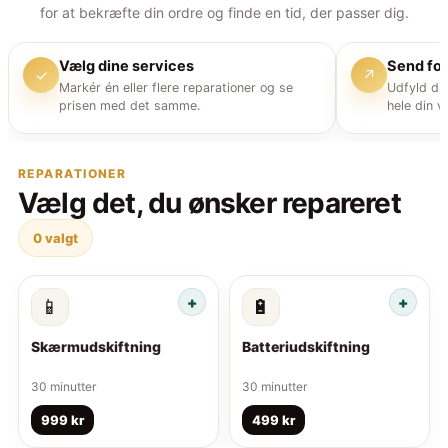
for at bekræfte din ordre og finde en tid, der passer dig.
Vælg dine services
Send fo
✓
↗
Markér én eller flere reparationer og se
Udfyld di
prisen med det samme.
hele din v
REPARATIONER
Vælg det, du ønsker repareret
0
valgt
📱
🔋
Skærmudskiftning
Batteriudskiftning
30 minutter
30 minutter
999 kr
499 kr