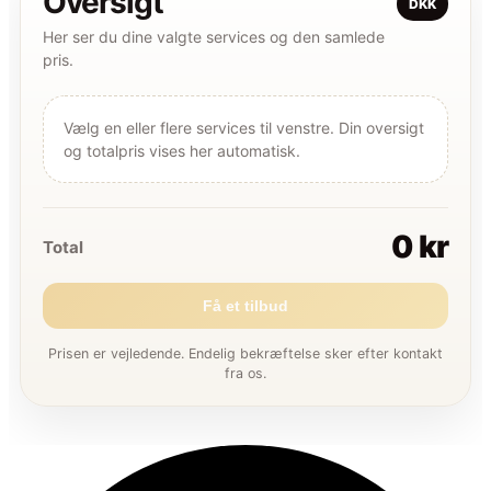
Oversigt
DKK
Her ser du dine valgte services og den samlede
pris.
Vælg en eller flere services til venstre. Din oversigt
og totalpris vises her automatisk.
0 kr
Total
Få et tilbud
Prisen er vejledende. Endelig bekræftelse sker efter kontakt
fra os.