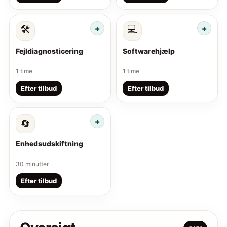
🛠️
💻
Fejldiagnosticering
Softwarehjælp
1 time
1 time
Efter tilbud
Efter tilbud
🔄
Enhedsudskiftning
30 minutter
Efter tilbud