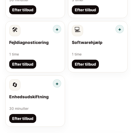
Efter tilbud
Efter tilbud
🛠️
💻
Fejldiagnosticering
Softwarehjælp
1 time
1 time
Efter tilbud
Efter tilbud
🔄
Enhedsudskiftning
30 minutter
Efter tilbud