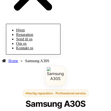
Hjem
Reparation
Send til os
Om os
Kontakt os
Home
»
Samsung A30S
Hurtig reparation · Professionel service
Samsung A30S