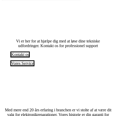
Har du problemer? Anmod om en service i
dag
Vi er her for at hjælpe dig med at løse dine tekniske
udfordringer. Kontakt os for professionel support
Kontakt os
Vores Service
Med mere end 20 års erfaring i branchen er vi stolte af at være dit
valg for elektronikreparationer. Vores historie er din garanti for