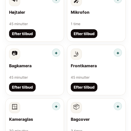
🎤
Højtaler
Mikrofon
45 minutter
1 time
Efter tilbud
Efter tilbud
📷
🤳
Bagkamera
Frontkamera
45 minutter
45 minutter
Efter tilbud
Efter tilbud
🪟
📦
Kameraglas
Bagcover
30 minutter
3 timer