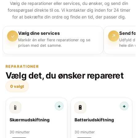
Vælg de reparationer eller services, du ønsker, og send din
forespørgsel direkte til os. Vi kontakter dig inden for 24 timer
for at bekræfte din ordre og finde en tid, der passer dig.
Vælg dine services
Send fo
✓
↗
Markér én eller flere reparationer og se
Udfyld di
prisen med det samme.
hele din v
REPARATIONER
Vælg det, du ønsker repareret
0
valgt
📱
🔋
Skærmudskiftning
Batteriudskiftning
30 minutter
30 minutter