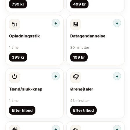
799 kr
499 kr
🔌
💾
Opladningsstik
Datagendannelse
1 time
30 minutter
399 kr
199 kr
⏻
🎧
Tænd/sluk-knap
Ørehøjtaler
1 time
45 minutter
Efter tilbud
Efter tilbud
🔊