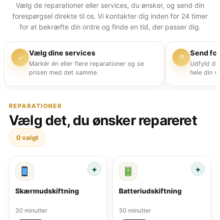
Vælg de reparationer eller services, du ønsker, og send din
forespørgsel direkte til os. Vi kontakter dig inden for 24 timer
for at bekræfte din ordre og finde en tid, der passer dig.
Vælg dine services
Send fo
✓
↗
Markér én eller flere reparationer og se
Udfyld di
prisen med det samme.
hele din v
REPARATIONER
Vælg det, du ønsker repareret
0
valgt
Skærmudskiftning
Batteriudskiftning
30 minutter
30 minutter