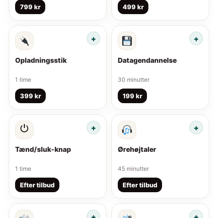
799 kr
499 kr
Opladningsstik
Datagendannelse
1 time
30 minutter
399 kr
199 kr
⏻
Tænd/sluk-knap
Ørehøjtaler
1 time
45 minutter
Efter tilbud
Efter tilbud