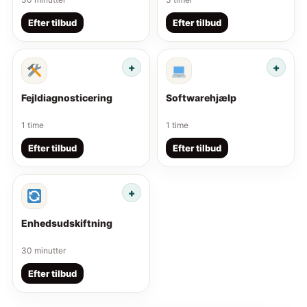
Efter tilbud
Efter tilbud
Fejldiagnosticering
Softwarehjælp
1 time
1 time
Efter tilbud
Efter tilbud
Enhedsudskiftning
30 minutter
Efter tilbud