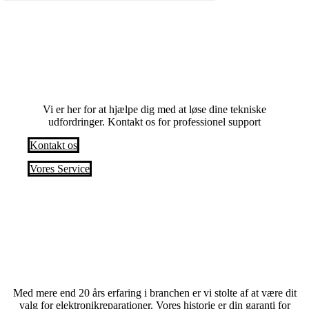
Har du problemer? Anmod om en service i
dag
Vi er her for at hjælpe dig med at løse dine tekniske
udfordringer. Kontakt os for professionel support
Kontakt os
Vores Service
Med mere end 20 års erfaring i branchen er vi stolte af at være dit
valg for elektronikreparationer. Vores historie er din garanti for