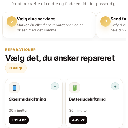
for at bekræfte din ordre og finde en tid, der passer dig.
Vælg dine services
Send fo
✓
↗
Markér én eller flere reparationer og se
Udfyld di
prisen med det samme.
hele din v
REPARATIONER
Vælg det, du ønsker repareret
0
valgt
Skærmudskiftning
Batteriudskiftning
30 minutter
30 minutter
1.199 kr
499 kr