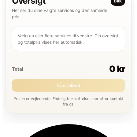
Oversigt
DKK
Her ser du dine valgte services og den samlede
pris.
Vælg en eller flere services til venstre. Din oversigt
og totalpris vises her automatisk.
0 kr
Total
Få et tilbud
Prisen er vejledende. Endelig bekræftelse sker efter kontakt
fra os.