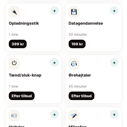
Opladningsstik
Datagendannelse
1 time
30 minutter
399 kr
199 kr
⏻
Tænd/sluk-knap
Ørehøjtaler
1 time
45 minutter
Efter tilbud
Efter tilbud
Højtaler
Mikrofon