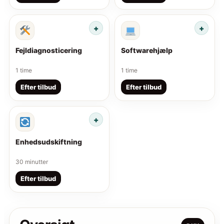
Fejldiagnosticering
Softwarehjælp
1 time
1 time
Efter tilbud
Efter tilbud
Enhedsudskiftning
30 minutter
Efter tilbud