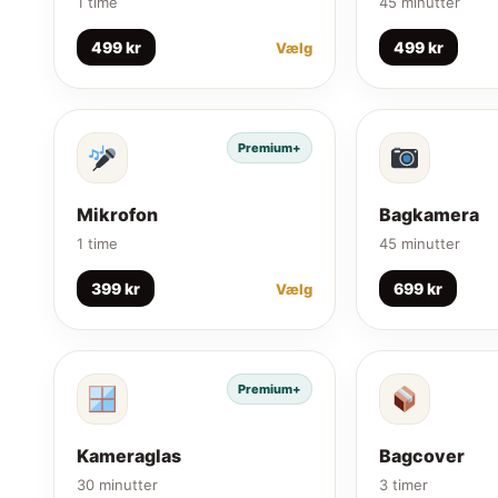
1 time
45 minutter
499 kr
499 kr
Vælg
Premium+
Mikrofon
Bagkamera
1 time
45 minutter
399 kr
699 kr
Vælg
Premium+
Kameraglas
Bagcover
30 minutter
3 timer