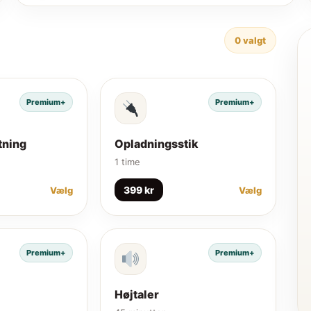
0
valgt
Premium+
Premium+
tning
Opladningsstik
1 time
399 kr
Vælg
Vælg
Premium+
Premium+
Højtaler