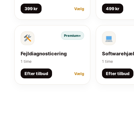
399 kr
499 kr
Vælg
Premium+
Fejldiagnosticering
Softwarehjæ
1 time
1 time
Efter tilbud
Efter tilbud
Vælg