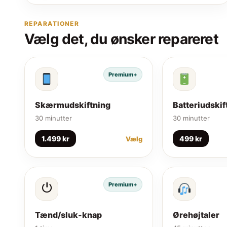
REPARATIONER
Vælg det, du ønsker repareret
Premium+
Skærmudskiftning
Batteriudskif
30 minutter
30 minutter
1.499 kr
499 kr
Vælg
⏻
Premium+
Tænd/sluk-knap
Ørehøjtaler