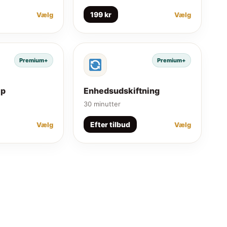
199 kr
Vælg
Vælg
Premium+
Premium+
lp
Enhedsudskiftning
30 minutter
Efter tilbud
Vælg
Vælg