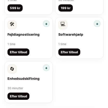
599 kr
199 kr
🛠️
💻
Fejldiagnosticering
Softwarehjælp
1 time
1 time
Efter tilbud
Efter tilbud
🔄
Enhedsudskiftning
30 minutter
Efter tilbud