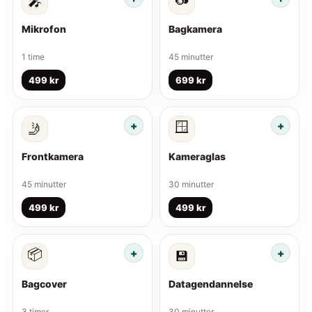
🎤
Mikrofon
Bagkamera
1 time
45 minutter
499 kr
699 kr
🪟
🤳
Frontkamera
Kameraglas
45 minutter
30 minutter
499 kr
499 kr
📦
💾
Bagcover
Datagendannelse
3 timer
30 minutter