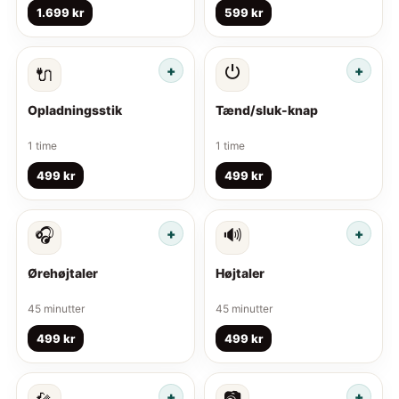
1.699 kr
599 kr
⏻
🔌
Opladningsstik
Tænd/sluk-knap
1 time
1 time
499 kr
499 kr
🎧
🔊
Ørehøjtaler
Højtaler
45 minutter
45 minutter
499 kr
499 kr
📷