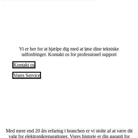
Har du problemer? Anmod om en service i
dag
Vi er her for at hjælpe dig med at løse dine tekniske
udfordringer. Kontakt os for professionel support
Kontakt os
Vores Service
Med mere end 20 års erfaring i branchen er vi stolte af at være dit
valg for elektronikreparationer. Vores historie er din garanti for