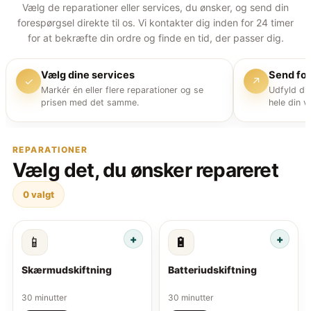
Vælg de reparationer eller services, du ønsker, og send din
forespørgsel direkte til os. Vi kontakter dig inden for 24 timer
for at bekræfte din ordre og finde en tid, der passer dig.
Vælg dine services
Send fo
✓
↗
Markér én eller flere reparationer og se
Udfyld di
prisen med det samme.
hele din v
REPARATIONER
Vælg det, du ønsker repareret
0
valgt
📱
🔋
Skærmudskiftning
Batteriudskiftning
30 minutter
30 minutter